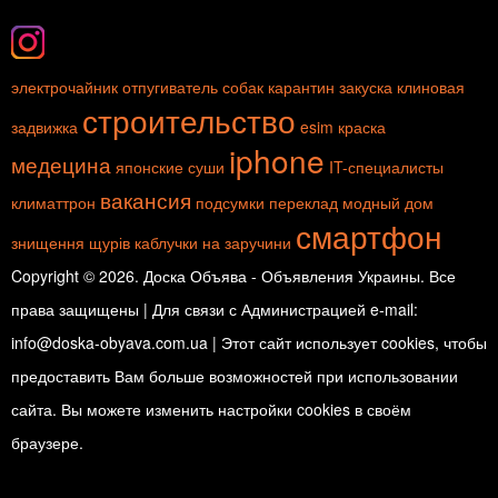
электрочайник
отпугиватель собак
карантин
закуска
клиновая
строительство
задвижка
esim
краска
iphone
медецина
японские суши
IT-специалисты
вакансия
климаттрон
подсумки
переклад
модный дом
смартфон
знищення щурів
каблучки на заручини
Copyright © 2026. Доска Объява - Объявления Украины. Все
права защищены | Для связи с Администрацией e-mail:
info@doska-obyava.com.ua | Этот сайт использует cookies, чтобы
предоставить Вам больше возможностей при использовании
сайта. Вы можете изменить настройки cookies в своём
браузере.