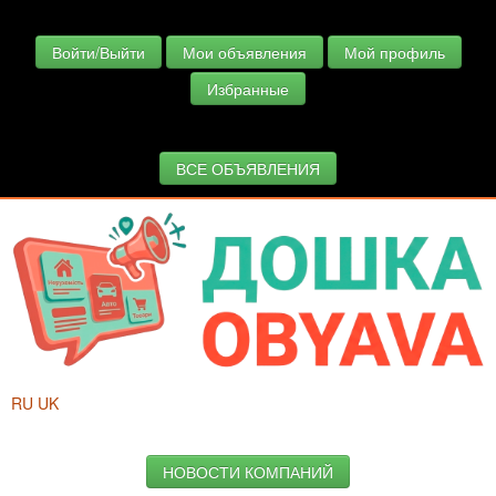
Войти/Выйти
Мои объявления
Мой профиль
Избранные
ВСЕ ОБЪЯВЛЕНИЯ
RU
UK
НОВОСТИ КОМПАНИЙ