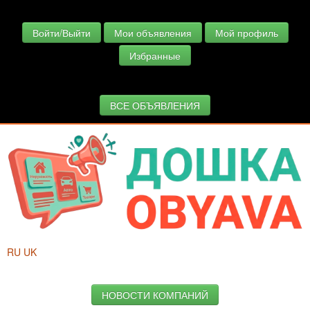
Войти/Выйти
Мои объявления
Мой профиль
Избранные
ВСЕ ОБЪЯВЛЕНИЯ
RU
UK
НОВОСТИ КОМПАНИЙ