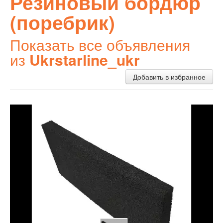
Резиновый бордюр
(поребрик)
Показать все объявления
из
Ukrstarline_ukr
Добавить в избранное