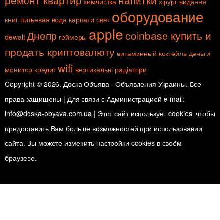
ремонт квартир
напитки
химчистка
хірург
видання
оборудование
книг
питьевая вода
карпати
свет
apple
Днепр
coinbase купить и
dewalt
геймеры
продать криптовалюту
витаминный коктейль
деньги
wifi
монитор
кредит
вертикальні радіатори
Copyright © 2026. Доска Объява - Объявления Украины. Все
права защищены | Для связи с Администрацией e-mail:
info@doska-obyava.com.ua | Этот сайт использует cookies, чтобы
предоставить Вам больше возможностей при использовании
сайта. Вы можете изменить настройки cookies в своём
браузере.