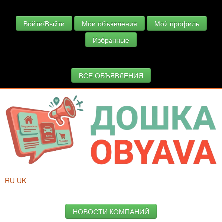
Войти/Выйти
Мои объявления
Мой профиль
Избранные
ВСЕ ОБЪЯВЛЕНИЯ
RU
UK
НОВОСТИ КОМПАНИЙ