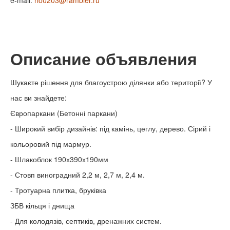
e-mail:
rio0203@rambler.ru
Описание объявления
Шукаєте рішення для благоустрою ділянки або території? У
нас ви знайдете:
Європаркани (Бетонні паркани)
- Широкий вибір дизайнів: під камінь, цеглу, дерево. Сірий і
кольоровий під мармур.
- Шлакоблок 190х390х190мм
- Стовп виноградний 2,2 м, 2,7 м, 2,4 м.
- Тротуарна плитка, бруківка
ЗБВ кільця і днища
- Для колодязів, септиків, дренажних систем.