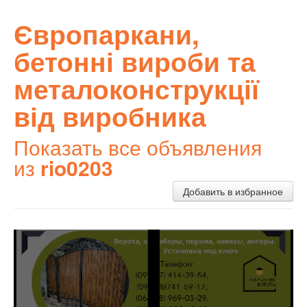
Європаркани,
бетонні вироби та
металоконструкції
від виробника
Показать все объявления
из
rio0203
Добавить в избранное