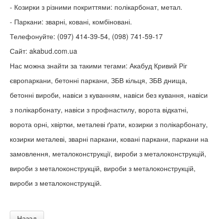
- Козирки з різними покриттями: полікарбонат, метал.
- Паркани: зварні, ковані, комбіновані.
Телефонуйте: (097) 414-39-54, (098) 741-59-17
Сайт: akabud.com.ua
Нас можна знайти за такими тегами: Акабуд Кривий Ріг
європаркани, бетонні паркани, ЗБВ кільця, ЗБВ днища,
бетонні вироби, навіси з куванням, навіси без кування, навіси
з полікарбонату, навіси з профнастилу, ворота відкатні,
ворота орні, хвіртки, металеві ґрати, козирки з полікарбонату,
козирки металеві, зварні паркани, ковані паркани, паркани на
замовлення, металоконструкції, вироби з металоконструкцій,
вироби з металоконструкцій, вироби з металоконструкцій,
вироби з металоконструкцій.
Назад