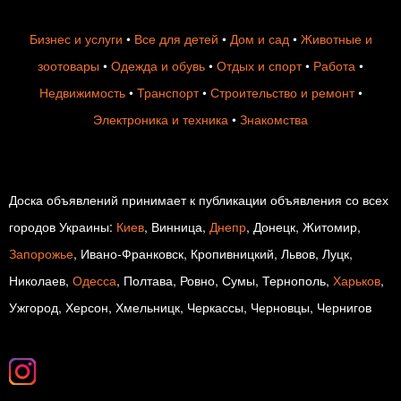
Бизнес и услуги
•
Все для детей
•
Дом и сад
•
Животные и
зоотовары
•
Одежда и обувь
•
Отдых и спорт
•
Работа
•
Недвижимость
•
Транспорт
•
Строительство и ремонт
•
Электроника и техника
•
Знакомства
Доска объявлений принимает к публикации объявления со всех
городов Украины:
Киев
, Винница,
Днепр
, Донецк, Житомир,
Запорожье
, Ивано-Франковск, Кропивницкий, Львов, Луцк,
Николаев,
Одесса
, Полтава, Ровно, Сумы, Тернополь,
Харьков
,
Ужгород, Херсон, Хмельницк, Черкассы, Черновцы, Чернигов