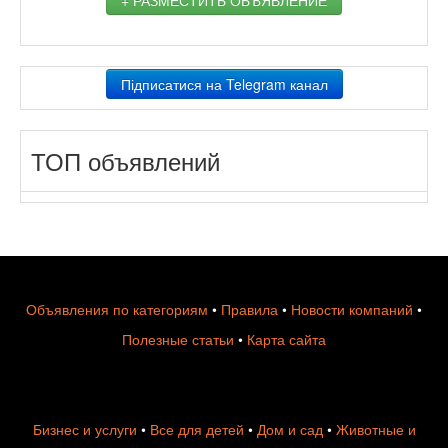
Підписатися на Telegram канал
ТОП объявлений
Объявления по категориям
•
Правила
•
Новости компаний
•
Полезные статьи
•
Карта сайта
Бизнес и услуги
•
Все для детей
•
Дом и сад
•
Животные и