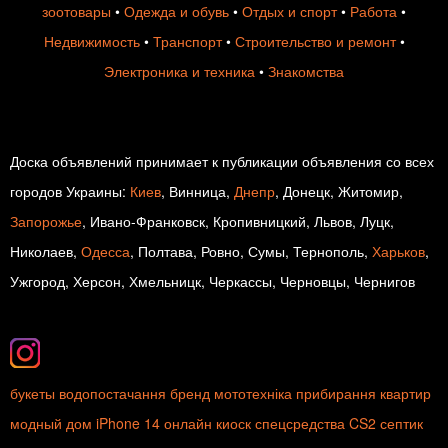
зоотовары
•
Одежда и обувь
•
Отдых и спорт
•
Работа
•
Недвижимость
•
Транспорт
•
Строительство и ремонт
•
Электроника и техника
•
Знакомства
Доска объявлений принимает к публикации объявления со всех
городов Украины:
Киев
, Винница,
Днепр
, Донецк, Житомир,
Запорожье
, Ивано-Франковск, Кропивницкий, Львов, Луцк,
Николаев,
Одесса
, Полтава, Ровно, Сумы, Тернополь,
Харьков
,
Ужгород, Херсон, Хмельницк, Черкассы, Черновцы, Чернигов
букеты
водопостачання
бренд
мототехніка
прибирання квартир
модный дом
iPhone 14
онлайн
киоск
спецсредства
CS2
септик