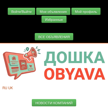
Войти/Выйти
Мои объявления
Мой профиль
Избранные
ВСЕ ОБЪЯВЛЕНИЯ
RU
UK
НОВОСТИ КОМПАНИЙ