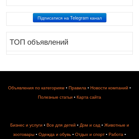
Підписатися на Telegram канал
ТОП объявлений
Объявления по категориям
•
Правила
•
Новости компаний
•
Полезные статьи
•
Карта сайта
Бизнес и услуги
•
Все для детей
•
Дом и сад
•
Животные и
зоотовары
•
Одежда и обувь
•
Отдых и спорт
•
Работа
•