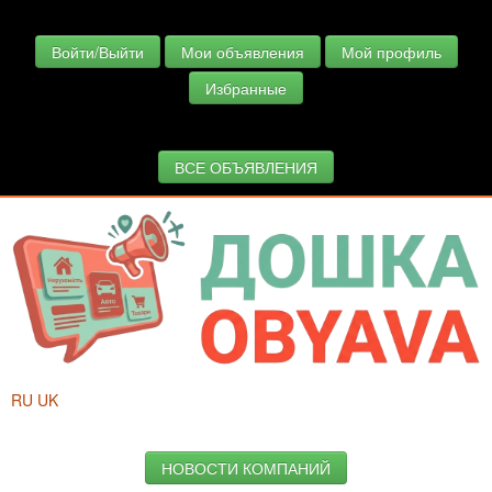
Войти/Выйти
Мои объявления
Мой профиль
Избранные
ВСЕ ОБЪЯВЛЕНИЯ
RU
UK
НОВОСТИ КОМПАНИЙ