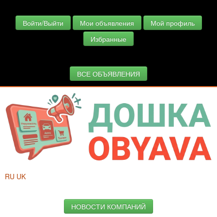
Войти/Выйти
Мои объявления
Мой профиль
Избранные
ВСЕ ОБЪЯВЛЕНИЯ
RU
UK
НОВОСТИ КОМПАНИЙ