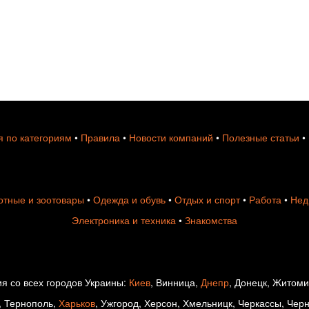
 по категориям
•
Правила
•
Новости компаний
•
Полезные статьи
•
тные и зоотовары
•
Одежда и обувь
•
Отдых и спорт
•
Работа
•
Нед
Электроника и техника
•
Знакомства
я со всех городов Украины:
Киев
, Винница,
Днепр
, Донецк, Житом
, Тернополь,
Харьков
, Ужгород, Херсон, Хмельницк, Черкассы, Чер