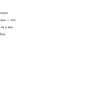
оянии
езни — это
ли у вас
бок.