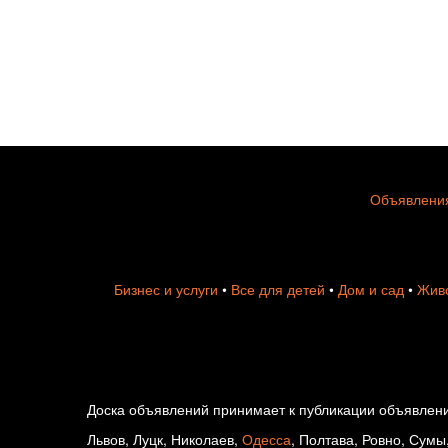
Объявления
Бизнес и услуги
•
Все для детей
•
Дом и сад
•
Живо
Доска объявлений принимает к публикации объявлени
Львов, Луцк, Николаев,
Одесса
, Полтава, Ровно, Сумы