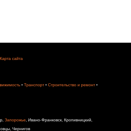
Карта сайта
вижимость
•
Транспорт
•
Строительство и ремонт
•
ир,
Запорожье
, Ивано-Франковск, Кропивницкий,
новцы, Чернигов