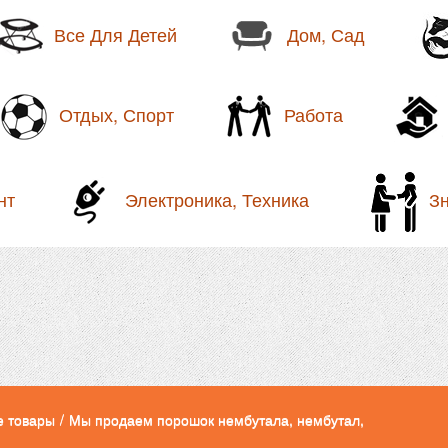
Все Для Детей
Дом, Сад
Отдых, Спорт
Работа
нт
Электроника, Техника
З
е товары
/
Мы продаем порошок нембутала, нембутал,