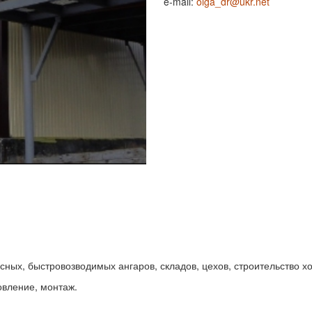
e-mail:
olga_dr@ukr.net
асных, быстровозводимых ангаров, складов, цехов, строительство х
овление, монтаж.