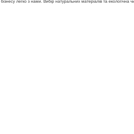
 бізнесу легко з нами. Вибір натуральних матеріалів та екологічна ч