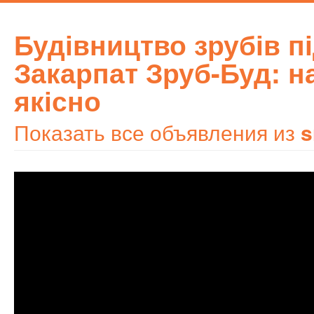
Будівництво зрубів п
Закарпат Зруб-Буд: н
якісно
Показать все объявления из
s