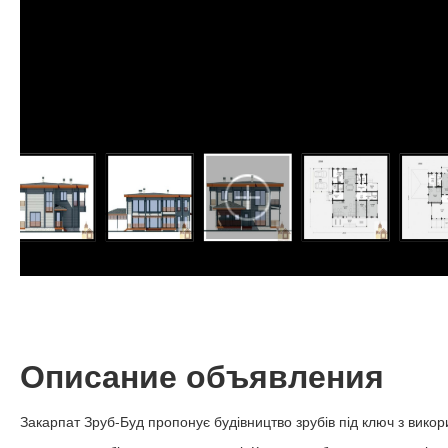
Описание объявления
Закарпат Зруб-Буд пропонує будівництво зрубів під ключ з вико