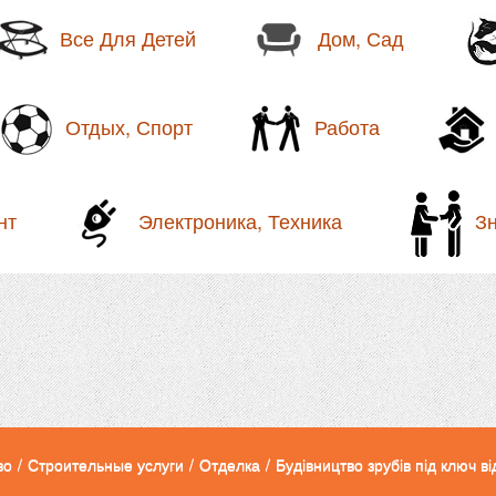
Все Для Детей
Дом, Сад
Отдых, Спорт
Работа
нт
Электроника, Техника
З
во
/
Строительные услуги
/
Отделка
/
Будівництво зрубів під ключ в