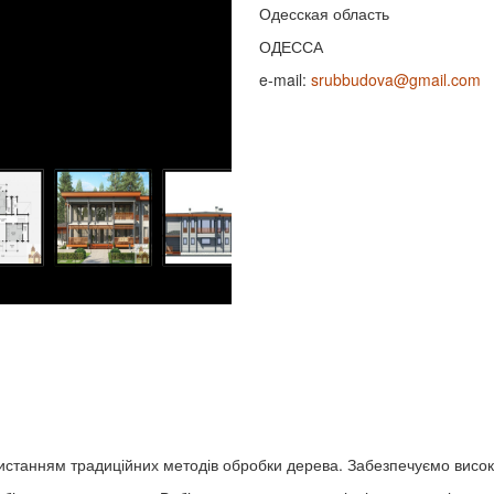
Одесская область
ОДЕССА
e-mail:
srubbudova@gmail.com
ристанням традиційних методів обробки дерева. Забезпечуємо висок