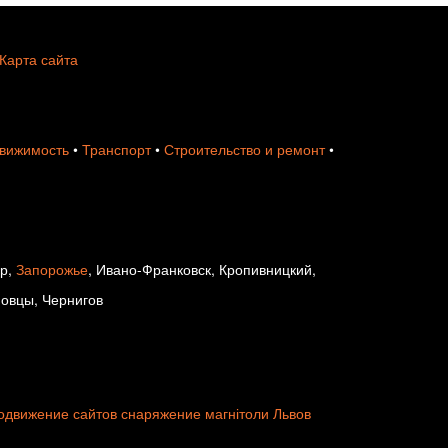
Карта сайта
вижимость
•
Транспорт
•
Строительство и ремонт
•
ир,
Запорожье
, Ивано-Франковск, Кропивницкий,
новцы, Чернигов
одвижение сайтов
снаряжение
магнітоли
Львов