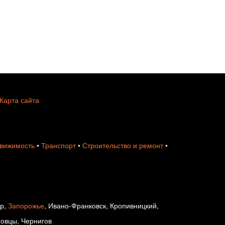
Карта сайта
вижимость
•
Транспорт
•
Строительство и ремонт
•
ир,
Запорожье
, Ивано-Франковск, Кропивницкий,
новцы, Чернигов