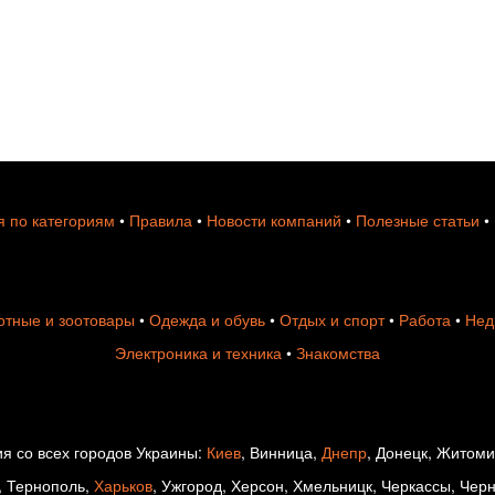
 по категориям
•
Правила
•
Новости компаний
•
Полезные статьи
•
тные и зоотовары
•
Одежда и обувь
•
Отдых и спорт
•
Работа
•
Нед
Электроника и техника
•
Знакомства
я со всех городов Украины:
Киев
, Винница,
Днепр
, Донецк, Житом
, Тернополь,
Харьков
, Ужгород, Херсон, Хмельницк, Черкассы, Чер