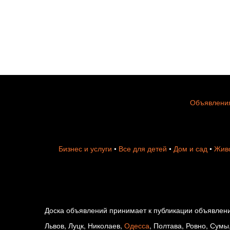
Объявления
Бизнес и услуги
•
Все для детей
•
Дом и сад
•
Живо
Доска объявлений принимает к публикации объявлени
Львов, Луцк, Николаев,
Одесса
, Полтава, Ровно, Сумы