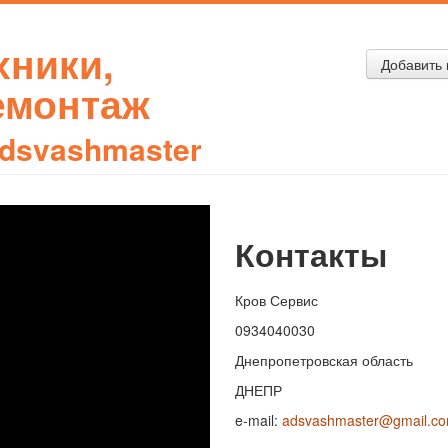
хники,
Добавить 
демонтаж
dsvashmaster
Контакты
Кров Сервис
0934040030
Днепропетровская область
ДНЕПР
e-mail:
adsvashmaster@gmail.c