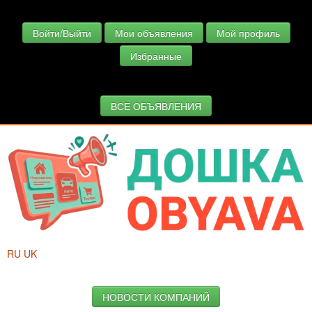
Войти/Выйти
Мои объявления
Мой профиль
Избранные
ВСЕ ОБЪЯВЛЕНИЯ
RU
UK
НОВОСТИ КОМПАНИЙ