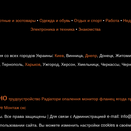
тные и зоотовары
•
Одежда и обувь
•
Отдых и спорт
•
Работа
•
Нед
Электроника и техника
•
Знакомства
я со всех городов Украины:
Киев
, Винница,
Днепр
, Донецк, Житом
, Тернополь,
Харьков
, Ужгород, Херсон, Хмельницк, Черкассы, Чер
но
трудоустройство
Радіатори опалення
монитор
фланец
ягода
п
ve
Монтаж скс
. Все права защищены | Для связи с Администрацией e-mail: info@d
ользовании сайта. Вы можете изменить настройки cookies в своём