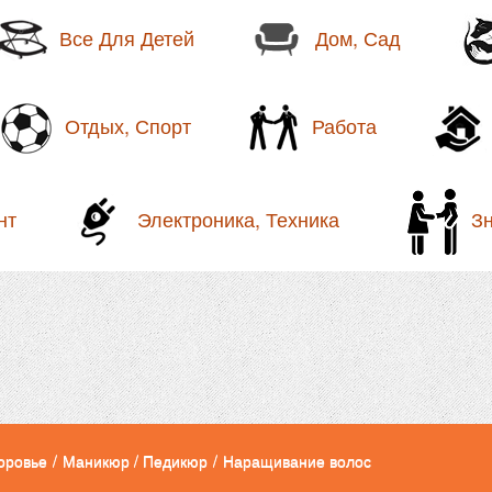
Все Для Детей
Дом, Сад
Отдых, Спорт
Работа
нт
Электроника, Техника
З
оровье
/
Маникюр / Педикюр
/
Наращивание волос