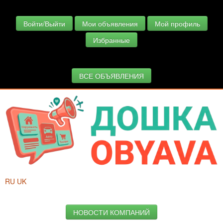
Войти/Выйти
Мои объявления
Мой профиль
Избранные
ВСЕ ОБЪЯВЛЕНИЯ
RU
UK
НОВОСТИ КОМПАНИЙ