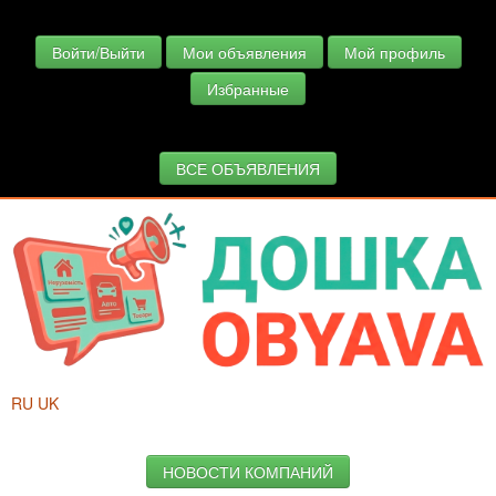
Войти/Выйти
Мои объявления
Мой профиль
Избранные
ВСЕ ОБЪЯВЛЕНИЯ
RU
UK
НОВОСТИ КОМПАНИЙ