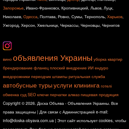
Запорожье
, Ивано-Франковск, Кропивницкий, Львов, Луцк,
Николаев,
Одесса
, Полтава, Ровно, Сумы, Тернополь,
Харьков
,
Ужгород, Херсон, Хмельницк, Черкассы, Черновцы, Чернигов
объявления Украины
вино
уборка квартир
брендирование
фланец плоский
внедрение ИИ
ендуро
внедорожники
переодчик
штампы
ритуальная служба
автобусные туры
услуги клининга
готелі
обменка
суд
SEO ключи
перчатки
алмаз
пищевая продукция
Copyright © 2026. Доска Объява - Объявления Украины. Все
права защищены | Для связи с Администрацией e-mail:
info@doska-obyava.com.ua | Этот сайт использует cookies, чтобы