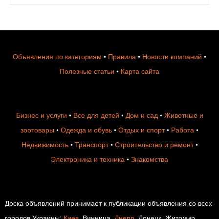
Объявления по категориям
•
Правила
•
Новости компаний
•
Полезные статьи
•
Карта сайта
Бизнес и услуги
•
Все для детей
•
Дом и сад
•
Животные и
зоотовары
•
Одежда и обувь
•
Отдых и спорт
•
Работа
•
Недвижимость
•
Транспорт
•
Строительство и ремонт
•
Электроника и техника
•
Знакомства
Доска объявлений принимает к публикации объявления со всех
городов Украины:
Киев
, Винница,
Днепр
, Донецк, Житомир,