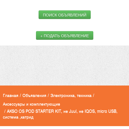
ПОИСК ОБЪЯВЛЕНИЙ
+ ПОДАТЬ ОБЪЯВЛЕНИЕ
Главная
/
Объявления
/
Электроника, техника
/
Аксессуары и комплектующие
/
AKSO OS POD STARTER KIT, не Juul, не IQOS, micro USB,
система ,катрид