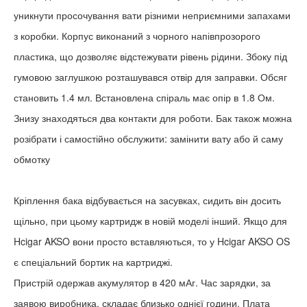
уникнути просочування вати різними неприємними запахами
з коробки. Корпус виконаний з чорного напівпрозорого
пластика, що дозволяє відстежувати рівень рідини. Збоку під
гумовою заглушкою розташувався отвір для заправки. Обсяг
становить 1.4 мл. Встановлена спіраль має опір в 1.8 Ом.
Знизу знаходяться два контакти для роботи. Бак також можна
розібрати і самостійно обслужити: замінити вату або й саму
обмотку
Кріплення бака відбувається на засувках, сидить він досить
щільно, при цьому картридж в новій моделі інший. Якщо для
Hcigar AKSO вони просто вставляються, то у Hcigar AKSO OS
є спеціальний бортик на картриджі.
Пристрій одержав акумулятор в 420 мАг. Час зарядки, за
заявою виробника, складає близько однієї години. Плата