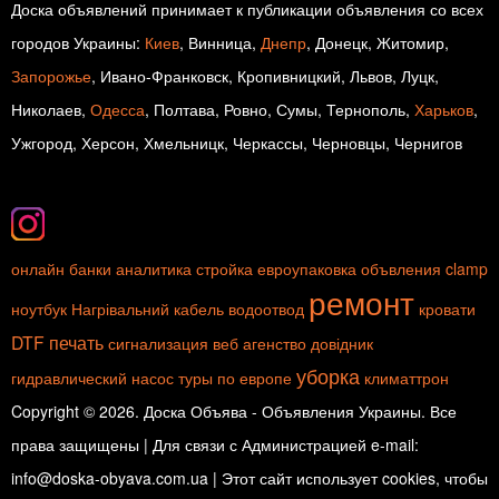
Доска объявлений принимает к публикации объявления со всех
городов Украины:
Киев
, Винница,
Днепр
, Донецк, Житомир,
Запорожье
, Ивано-Франковск, Кропивницкий, Львов, Луцк,
Николаев,
Одесса
, Полтава, Ровно, Сумы, Тернополь,
Харьков
,
Ужгород, Херсон, Хмельницк, Черкассы, Черновцы, Чернигов
онлайн
банки
аналитика
стройка
евроупаковка
объвления
clamp
ремонт
ноутбук
Нагрівальний кабель
водоотвод
кровати
DTF печать
сигнализация
веб агенство
довідник
уборка
гидравлический насос
туры по европе
климаттрон
Copyright © 2026. Доска Объява - Объявления Украины. Все
права защищены | Для связи с Администрацией e-mail:
info@doska-obyava.com.ua | Этот сайт использует cookies, чтобы