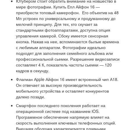
Ютубером стоит обратить внимание на новшество в
мире фотографии. Купить Епл Айфон 16 —
приобрести топовый камерофон. Его объектив на 48
Мп устроен по универсальному и продуманному до
мелочей принципу. Для тех, кто скучает за
стандартными фотоаппаратами, доступна опция
управления камерой. Сбоку имеется сенсорная
кнопка. Нажав на нее, вспоминаются былые времена
с любимым аппаратом. Фотографии идеально
подходят для заполнения семейного альбома или
профессиональной сьемки. Разрешение видеозаписи
составляет 4 К, показатель частоты сьемки — 120
кадров в секунду.
Флагман Аpple Айфон 16 имеет встроенный чип А18.
Он отвечает за высокую производительность
мобильного устройства и оставляет конкурентов
далеко позади.
Смартфон последнего поколения работает на
операционной системе под названием iOS.
Программное обеспечение напрямую влияет на
скорость выполнения ключевых телефонных опций.
Внешняя оболочка характеризуется плавными