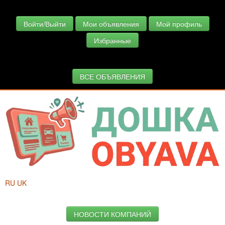
Войти/Выйти
Мои объявления
Мой профиль
Избранные
ВСЕ ОБЪЯВЛЕНИЯ
RU
UK
НОВОСТИ КОМПАНИЙ