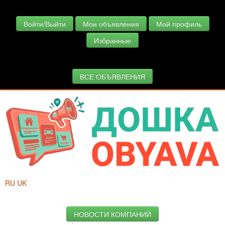
Войти/Выйти
Мои объявления
Мой профиль
Избранные
ВСЕ ОБЪЯВЛЕНИЯ
RU
UK
НОВОСТИ КОМПАНИЙ