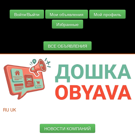
Войти/Выйти
Мои объявления
Мой профиль
Избранные
ВСЕ ОБЪЯВЛЕНИЯ
RU
UK
НОВОСТИ КОМПАНИЙ