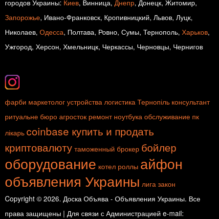
городов Украины:
Киев
, Винница,
Днепр
, Донецк, Житомир,
Запорожье
, Ивано-Франковск, Кропивницкий, Львов, Луцк,
Николаев,
Одесса
, Полтава, Ровно, Сумы, Тернополь,
Харьков
,
Ужгород, Херсон, Хмельницк, Черкассы, Черновцы, Чернигов
фарби
маркетолог
устройства
логистика
Тернопіль
консультант
ритуальне бюро
агросток
ремонт ноутбука
обслуживание пк
coinbase купить и продать
лікарь
криптовалюту
бойлер
таможенный брокер
оборудование
айфон
котел
роллы
объявления Украины
лига закон
Copyright © 2026. Доска Объява - Объявления Украины. Все
права защищены | Для связи с Администрацией e-mail: