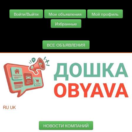
Войти/Выйти
Мои объявления
Мой профиль
Избранные
ВСЕ ОБЪЯВЛЕНИЯ
RU
UK
НОВОСТИ КОМПАНИЙ