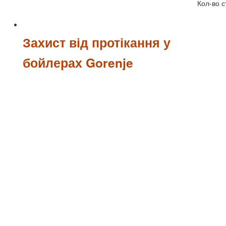
Кол-во с
Захист від протікання у
бойлерах Gorenje