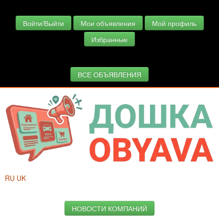
Войти/Выйти
Мои объявления
Мой профиль
Избранные
ВСЕ ОБЪЯВЛЕНИЯ
RU
UK
НОВОСТИ КОМПАНИЙ