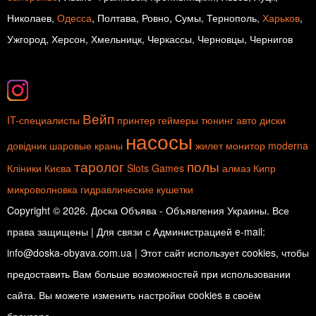
Николаев,
Одесса
, Полтава, Ровно, Сумы, Тернополь,
Харьков
,
Ужгород, Херсон, Хмельницк, Черкассы, Черновцы, Чернигов
Вейп
IT-специалисты
принтер
геймеры
тюнинг авто
диски
насосы
довідник
шаровые краны
жилет
монитор
moderna
таролог
полы
Кліники Києва
Slots Games
алмаз
Кипр
микроволновка
гидравлические кушетки
Copyright © 2026. Доска Объява - Объявления Украины. Все
права защищены | Для связи с Администрацией e-mail:
info@doska-obyava.com.ua | Этот сайт использует cookies, чтобы
предоставить Вам больше возможностей при использовании
сайта. Вы можете изменить настройки cookies в своём
браузере.