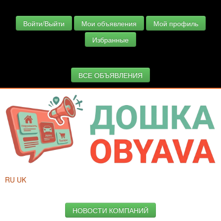
Войти/Выйти
Мои объявления
Мой профиль
Избранные
ВСЕ ОБЪЯВЛЕНИЯ
RU
UK
НОВОСТИ КОМПАНИЙ