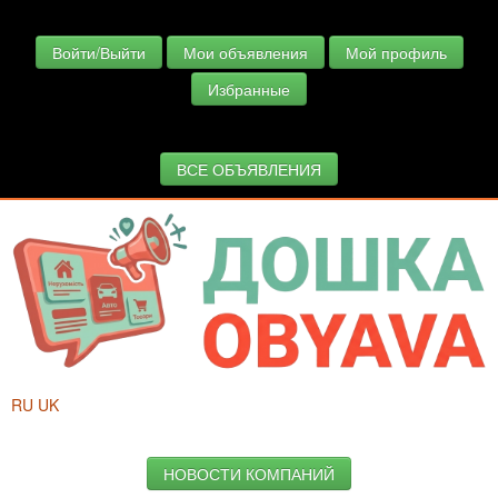
Войти/Выйти
Мои объявления
Мой профиль
Избранные
ВСЕ ОБЪЯВЛЕНИЯ
RU
UK
НОВОСТИ КОМПАНИЙ