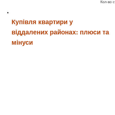
Кол-во с
Купівля квартири у
віддалених районах: плюси та
мінуси