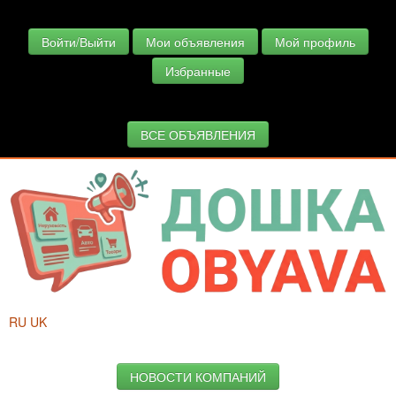
Войти/Выйти
Мои объявления
Мой профиль
Избранные
ВСЕ ОБЪЯВЛЕНИЯ
RU
UK
НОВОСТИ КОМПАНИЙ