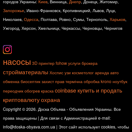
городов Украины:
Киев
, Винница,
Днепр
, Донецк, Житомир,
Запорожье
, Ивано-Франковск, Кропивницкий, Львов, Луцк,
Николаев,
Одесса
, Полтава, Ровно, Сумы, Тернополь,
Харьков
,
Ужгород, Херсон, Хмельницк, Черкассы, Черновцы, Чернигов
насосы
3D принтер
fohow
услуги брокера
стройматериалы
Хоспис
узи
косметолог
аренда авто
обменка
биосептик
захист прав
термічна обробка
krono
ноутбук
coinbase купить и продать
переодчик
обогрев
краска
криптовалюту
охрана
Copyright © 2026. Доска Объява - Объявления Украины. Все
права защищены | Для связи с Администрацией e-mail:
info@doska-obyava.com.ua | Этот сайт использует cookies, чтобы