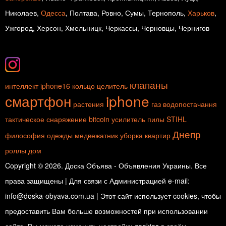
Николаев,
Одесса
, Полтава, Ровно, Сумы, Тернополь,
Харьков
,
Ужгород, Херсон, Хмельницк, Черкассы, Черновцы, Чернигов
клапаны
интеллект
iphone16
кольцо
целитель
смартфон
iphone
растения
газ
водопостачання
тактическое снаряжение
bitcoin
усилитель
пилы STIHL
Днепр
философия одежды
медвежатник
уборка квартир
роллы
дом
Copyright © 2026. Доска Объява - Объявления Украины. Все
права защищены | Для связи с Администрацией e-mail:
info@doska-obyava.com.ua | Этот сайт использует cookies, чтобы
предоставить Вам больше возможностей при использовании
сайта. Вы можете изменить настройки cookies в своём