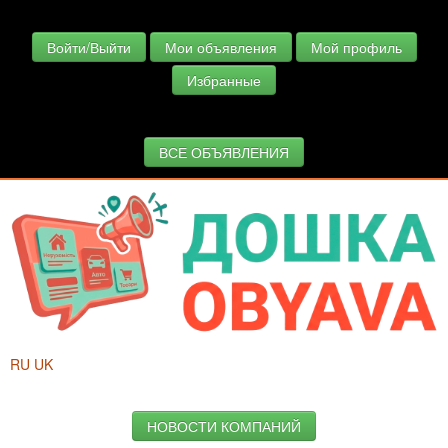
Войти/Выйти
Мои объявления
Мой профиль
Избранные
ВСЕ ОБЪЯВЛЕНИЯ
RU
UK
НОВОСТИ КОМПАНИЙ