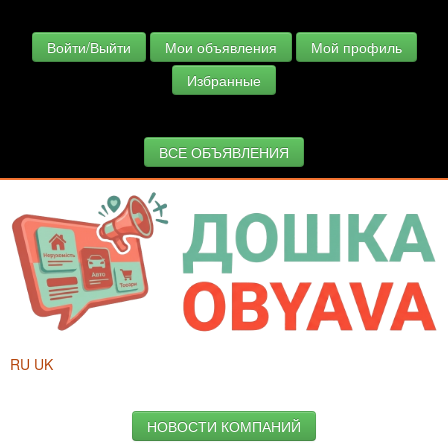
Войти/Выйти
Мои объявления
Мой профиль
Избранные
ВСЕ ОБЪЯВЛЕНИЯ
RU
UK
НОВОСТИ КОМПАНИЙ