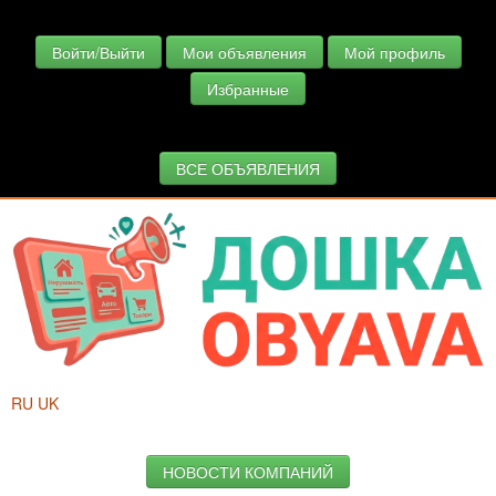
Войти/Выйти
Мои объявления
Мой профиль
Избранные
ВСЕ ОБЪЯВЛЕНИЯ
RU
UK
НОВОСТИ КОМПАНИЙ