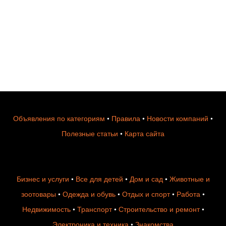
Объявления по категориям
•
Правила
•
Новости компаний
•
Полезные статьи
•
Карта сайта
Бизнес и услуги
•
Все для детей
•
Дом и сад
•
Животные и
зоотовары
•
Одежда и обувь
•
Отдых и спорт
•
Работа
•
Недвижимость
•
Транспорт
•
Строительство и ремонт
•
Электроника и техника
•
Знакомства