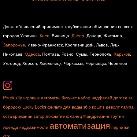
Доска объявлений принимает к публикации объявления со всех
городов Украины:
Киев
, Винница,
Днепр
, Донецк, Житомир,
Запорожье
, Ивано-Франковск, Кропивницкий, Львов, Луцк,
Николаев,
Одесса
, Полтава, Ровно, Сумы, Тернополь,
Харьков
,
Ужгород, Херсон, Хмельницк, Черкассы, Черновцы, Чернигов
Perplexity
игровые автоматы
бухучет
набор надфелей
догляд за
бородою
Lucky Locks
фильтр для воды
збір коштів
деволт
лампа
сота
крижаний затор
покрытие
фланец
Фандрейзинг
трутни
автоматизация
Аренда недвижимости
перчатки
ctrs