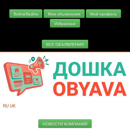
Войти/Выйти
Мои объявления
Мой профиль
Избранные
ВСЕ ОБЪЯВЛЕНИЯ
RU
UK
НОВОСТИ КОМПАНИЙ