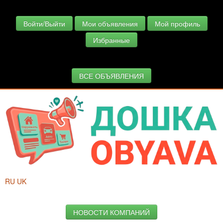
Войти/Выйти
Мои объявления
Мой профиль
Избранные
ВСЕ ОБЪЯВЛЕНИЯ
RU
UK
НОВОСТИ КОМПАНИЙ