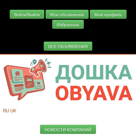
Войти/Выйти
Мои объявления
Мой профиль
Избранные
ВСЕ ОБЪЯВЛЕНИЯ
RU
UK
НОВОСТИ КОМПАНИЙ