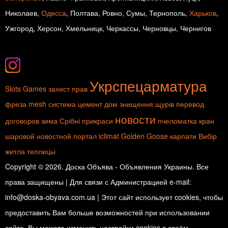
Николаев,
Одесса
, Полтава, Ровно, Сумы, Тернополь,
Харьков
,
Ужгород, Херсон, Хмельницк, Черкассы, Черновцы, Чернигов
Укрспецарматура
Slots Games
захист прав
фреза
mesh система
цемент
дом
знищення щурів
перевод
новости
договоров
зима
Срібні прикраси
пчеломатка
кран
шаровой
новостной портал
iclimat
Golden Goose
карпати
Вибір
житла
теплицы
Copyright © 2026. Доска Объява - Объявления Украины. Все
права защищены | Для связи с Администрацией e-mail:
info@doska-obyava.com.ua | Этот сайт использует cookies, чтобы
предоставить Вам больше возможностей при использовании
сайта. Вы можете изменить настройки cookies в своём