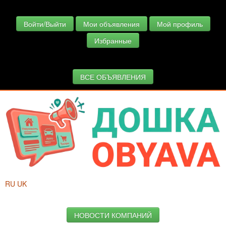
Войти/Выйти
Мои объявления
Мой профиль
Избранные
ВСЕ ОБЪЯВЛЕНИЯ
RU
UK
НОВОСТИ КОМПАНИЙ