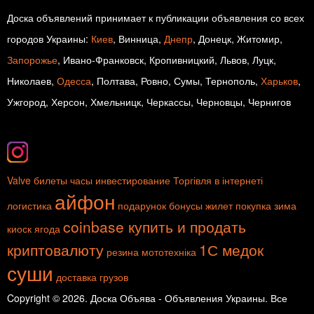
Доска объявлений принимает к публикации объявления со всех
городов Украины:
Киев
, Винница,
Днепр
, Донецк, Житомир,
Запорожье
, Ивано-Франковск, Кропивницкий, Львов, Луцк,
Николаев,
Одесса
, Полтава, Ровно, Сумы, Тернополь,
Харьков
,
Ужгород, Херсон, Хмельницк, Черкассы, Черновцы, Чернигов
Valve
билеты
часы
инвестирование
Торгівля в інтернеті
айфон
логистика
подарунок
бонусы
жилет
покупка
зима
coinbase купить и продать
киоск
ягода
криптовалюту
1С медок
резина
мототехніка
суши
доставка грузов
Copyright © 2026. Доска Объява - Объявления Украины. Все