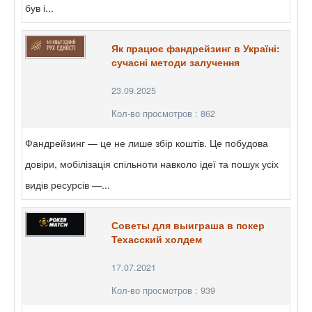
був і...
Як працює фандрейзинг в Україні:
сучасні методи залучення
23.09.2025
Кол-во просмотров : 862
Фандрейзинг — це не лише збір коштів. Це побудова
довіри, мобілізація спільноти навколо ідеї та пошук усіх
видів ресурсів —...
Советы для выиграша в покер
Техасский холдем
17.07.2021
Кол-во просмотров : 939