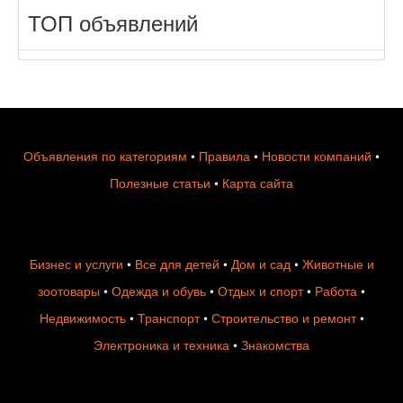
ТОП объявлений
Объявления по категориям
•
Правила
•
Новости компаний
•
Полезные статьи
•
Карта сайта
Бизнес и услуги
•
Все для детей
•
Дом и сад
•
Животные и
зоотовары
•
Одежда и обувь
•
Отдых и спорт
•
Работа
•
Недвижимость
•
Транспорт
•
Строительство и ремонт
•
Электроника и техника
•
Знакомства