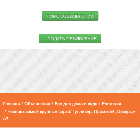
ПОИСК ОБЪЯВЛЕНИЙ
+ ПОДАТЬ ОБЪЯВЛЕНИЕ
Главная
/
Объявления
/
Все для дома и сада
/
Растения
/
Чеснок озимый крупные сорта: Гулливер, Прометей, Цезарь и
др.