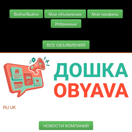
Войти/Выйти
Мои объявления
Мой профиль
Избранные
ВСЕ ОБЪЯВЛЕНИЯ
RU
UK
НОВОСТИ КОМПАНИЙ