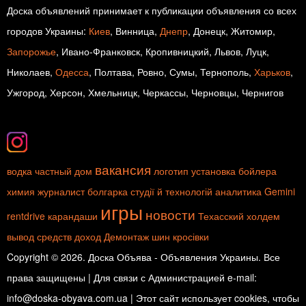
Доска объявлений принимает к публикации объявления со всех
городов Украины:
Киев
, Винница,
Днепр
, Донецк, Житомир,
Запорожье
, Ивано-Франковск, Кропивницкий, Львов, Луцк,
Николаев,
Одесса
, Полтава, Ровно, Сумы, Тернополь,
Харьков
,
Ужгород, Херсон, Хмельницк, Черкассы, Черновцы, Чернигов
вакансия
водка
частный дом
логотип
установка бойлера
химия
журналист
болгарка
студії й технологій
аналитика
Gemini
игры
новости
rentdrive
карандаши
Техасский холдем
вывод средств
доход
Демонтаж шин
кросівки
Copyright © 2026. Доска Объява - Объявления Украины. Все
права защищены | Для связи с Администрацией e-mail:
info@doska-obyava.com.ua | Этот сайт использует cookies, чтобы