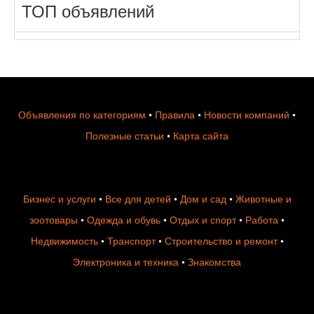
ТОП объявлений
Объявления по категориям
•
Правила
•
Новости компаний
•
Полезные статьи
•
Карта сайта
Бизнес и услуги
•
Все для детей
•
Дом и сад
•
Животные и
зоотовары
•
Одежда и обувь
•
Отдых и спорт
•
Работа
•
Недвижимость
•
Транспорт
•
Строительство и ремонт
•
Электроника и техника
•
Знакомства