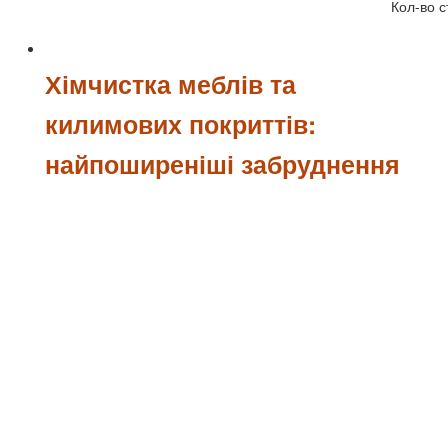
Кол-во с
Хімчистка меблів та
килимових покриттів:
найпоширеніші забруднення