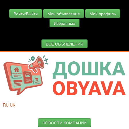
Войти/Выйти
Мои объявления
Мой профиль
Избранные
ВСЕ ОБЪЯВЛЕНИЯ
RU
UK
НОВОСТИ КОМПАНИЙ