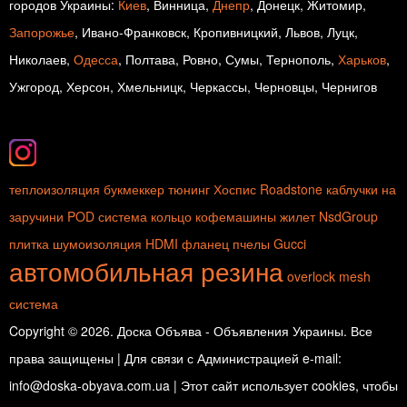
городов Украины:
Киев
, Винница,
Днепр
, Донецк, Житомир,
Запорожье
, Ивано-Франковск, Кропивницкий, Львов, Луцк,
Николаев,
Одесса
, Полтава, Ровно, Сумы, Тернополь,
Харьков
,
Ужгород, Херсон, Хмельницк, Черкассы, Черновцы, Чернигов
теплоизоляция
букмеккер
тюнинг
Хоспис
Roadstone
каблучки на
заручини
POD система
кольцо
кофемашины
жилет
NsdGroup
плитка
шумоизоляция
HDMI
фланец
пчелы
Gucci
автомобильная резина
overlock
mesh
система
Copyright © 2026. Доска Объява - Объявления Украины. Все
права защищены | Для связи с Администрацией e-mail:
info@doska-obyava.com.ua | Этот сайт использует cookies, чтобы