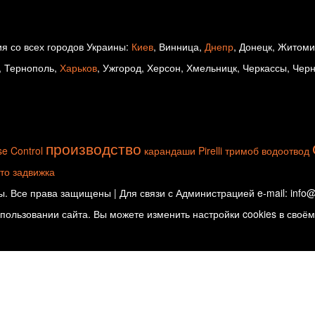
я со всех городов Украины:
Киев
, Винница,
Днепр
, Донецк, Житом
, Тернополь,
Харьков
, Ужгород, Херсон, Хмельницк, Черкассы, Чер
производство
se Control
карандаши
Pirelli
тримоб
водоотвод
іто
задвижка
. Все права защищены | Для связи с Администрацией e-mail: info@d
ользовании сайта. Вы можете изменить настройки cookies в своём