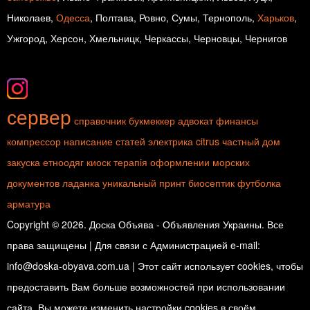
Николаев,
Одесса
, Полтава, Ровно, Сумы, Тернополь,
Харьков
,
Ужгород, Херсон, Хмельницк, Черкассы, Черновцы, Чернигов
сервер
справочник
букмеккер
адвокат
финансы
компрессор
написание статей
электрика
citrus
частный дом
закуска
етноодяг
киоск
терапія
оформлении морских
документов
ладанка
уникальный принт
биосептик
футболка
арматура
Copyright © 2026. Доска Объява - Объявления Украины. Все
права защищены | Для связи с Администрацией e-mail:
info@doska-obyava.com.ua | Этот сайт использует cookies, чтобы
предоставить Вам больше возможностей при использовании
сайта. Вы можете изменить настройки cookies в своём