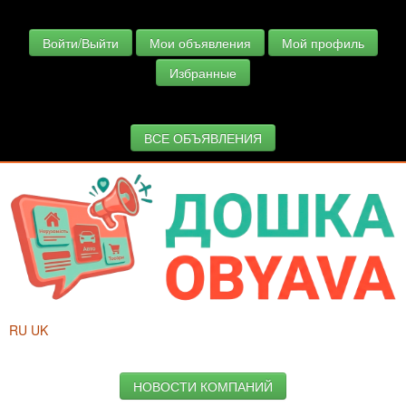
Войти/Выйти
Мои объявления
Мой профиль
Избранные
ВСЕ ОБЪЯВЛЕНИЯ
RU
UK
НОВОСТИ КОМПАНИЙ