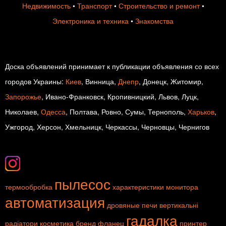
Недвижимость
•
Транспорт
•
Строительство и ремонт
•
Электроника и техника
•
Знакомства
Доска объявлений принимает к публикации объявления со всех
городов Украины:
Киев
, Винница,
Днепр
, Донецк, Житомир,
Запорожье
, Ивано-Франковск, Кропивницкий, Львов, Луцк,
Николаев,
Одесса
, Полтава, Ровно, Сумы, Тернополь,
Харьков
,
Ужгород, Херсон, Хмельницк, Черкассы, Черновцы, Чернигов
пылесос
термообробка
характеристики монитора
автоматизация
дровяные печи
вертикальні
гадалка
радіатори
косметика
бренд
фланец
принтер