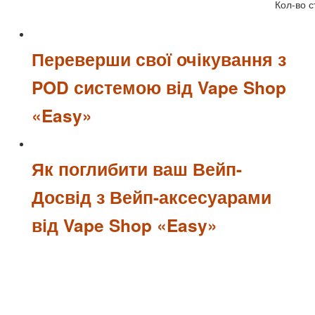
Кол-во с
Переверши свої очікування з
POD системою від Vape Shop
«Easy»
Як поглибити ваш Вейп-
Досвід з Вейп-аксесуарами
від Vape Shop «Easy»