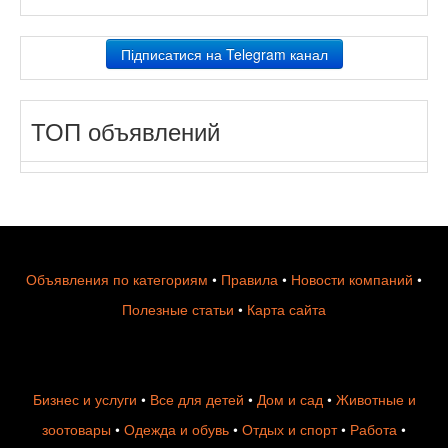
Підписатися на Telegram канал
ТОП объявлений
Объявления по категориям
•
Правила
•
Новости компаний
•
Полезные статьи
•
Карта сайта
Бизнес и услуги
•
Все для детей
•
Дом и сад
•
Животные и
зоотовары
•
Одежда и обувь
•
Отдых и спорт
•
Работа
•