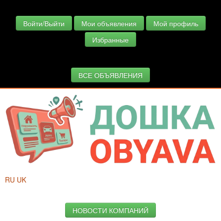
Войти/Выйти
Мои объявления
Мой профиль
Избранные
ВСЕ ОБЪЯВЛЕНИЯ
RU
UK
НОВОСТИ КОМПАНИЙ