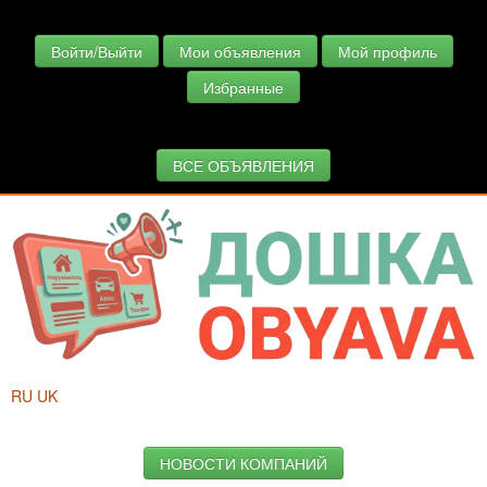
Войти/Выйти
Мои объявления
Мой профиль
Избранные
ВСЕ ОБЪЯВЛЕНИЯ
RU
UK
НОВОСТИ КОМПАНИЙ