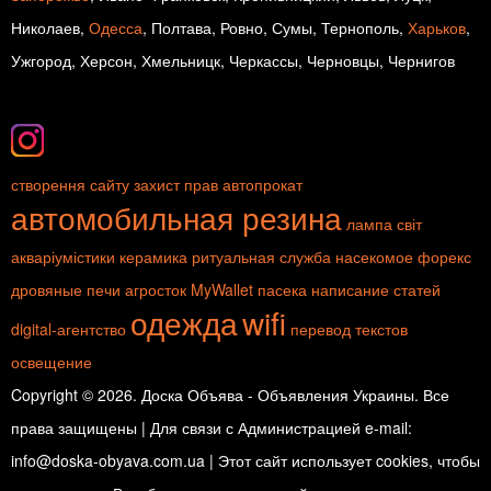
Николаев,
Одесса
, Полтава, Ровно, Сумы, Тернополь,
Харьков
,
Ужгород, Херсон, Хмельницк, Черкассы, Черновцы, Чернигов
створення сайту
захист прав
автопрокат
автомобильная резина
лампа
світ
акваріумістики
керамика
ритуальная служба
насекомое
форекс
дровяные печи
агросток
MyWallet
пасека
написание статей
одежда
wifi
digital-агентство
перевод текстов
освещение
Copyright © 2026. Доска Объява - Объявления Украины. Все
права защищены | Для связи с Администрацией e-mail:
info@doska-obyava.com.ua | Этот сайт использует cookies, чтобы