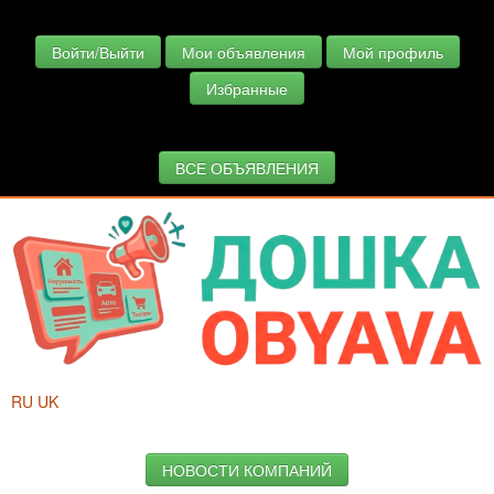
Войти/Выйти
Мои объявления
Мой профиль
Избранные
ВСЕ ОБЪЯВЛЕНИЯ
RU
UK
НОВОСТИ КОМПАНИЙ