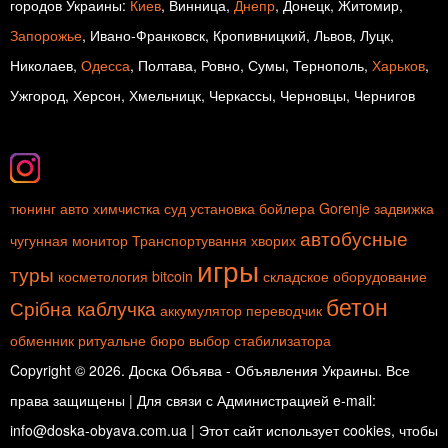
городов Украины:
Киев
, Винница,
Днепр
, Донецк, Житомир,
Запорожье
, Ивано-Франковск, Кропивницкий, Львов, Луцк,
Николаев,
Одесса
, Полтава, Ровно, Сумы, Тернополь,
Харьков
,
Ужгород, Херсон, Хмельницк, Черкассы, Черновцы, Чернигов
тюнинг авто
химчистка
суд
установка бойлера
Gorenje
задвижка
автобусные
чугунная
монитор
Транспортування хворих
игры
туры
косметология
bitcoin
складское оборудование
бетон
Срібна каблучка
аккумулятор
переводчик
обменник
ритуальне бюро
выбор стабилизатора
Copyright © 2026. Доска Объява - Объявления Украины. Все
права защищены | Для связи с Администрацией e-mail:
info@doska-obyava.com.ua | Этот сайт использует cookies, чтобы