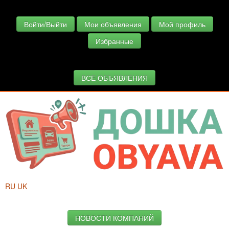
Войти/Выйти
Мои объявления
Мой профиль
Избранные
ВСЕ ОБЪЯВЛЕНИЯ
RU
UK
НОВОСТИ КОМПАНИЙ