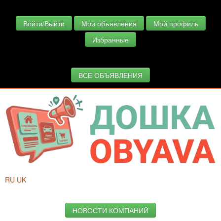
Войти/Выйти
Мои объявления
Мой профиль
Избранные
ВСЕ ОБЪЯВЛЕНИЯ
RU
UK
НОВОСТИ КОМПАНИЙ