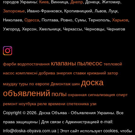
городов Украины:
Киев
, Винница,
Днепр
, Донецк, Житомир,
Запорожье
, Ивано-Франковск, Кропивницкий, Львов, Луцк,
Николаев,
Одесса
, Полтава, Ровно, Сумы, Тернополь,
Харьков
,
Ужгород, Херсон, Хмельницк, Черкассы, Черновцы, Чернигов
клапаны
пылесос
фарби
водопостачання
тепловой
насос
комплексні добрива
энергия
ставки
крижаний затор
доска
маудау
туры по европе
Демонтаж шин
объявлений
полы
охранная сигнализация
спирт
ремонт ноутбука
реле времени
спетехника
узи
Copyright © 2026. Доска Объява - Объявления Украины. Все
права защищены | Для связи с Администрацией e-mail:
info@doska-obyava.com.ua | Этот сайт использует cookies, чтобы