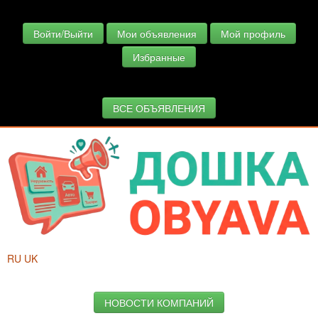
Войти/Выйти
Мои объявления
Мой профиль
Избранные
ВСЕ ОБЪЯВЛЕНИЯ
RU
UK
НОВОСТИ КОМПАНИЙ