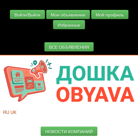
Войти/Выйти
Мои объявления
Мой профиль
Избранные
ВСЕ ОБЪЯВЛЕНИЯ
RU
UK
НОВОСТИ КОМПАНИЙ