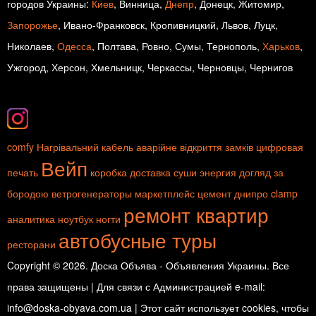
городов Украины:
Киев
, Винница,
Днепр
, Донецк, Житомир,
Запорожье
, Ивано-Франковск, Кропивницкий, Львов, Луцк,
Николаев,
Одесса
, Полтава, Ровно, Сумы, Тернополь,
Харьков
,
Ужгород, Херсон, Хмельницк, Черкассы, Черновцы, Чернигов
comfy
Нагрівальний кабель
аварійне відкриття замків
цифровая
Вейп
печать
коробка
доставка суши
энергия
догляд за
бородою
ветрогенераторы
маркетплейс
цемент
днипро
clamp
ремонт квартир
аналитика
ноутбук
ногти
автобусные туры
ресторани
Copyright © 2026. Доска Объява - Объявления Украины. Все
права защищены | Для связи с Администрацией e-mail:
info@doska-obyava.com.ua | Этот сайт использует cookies, чтобы