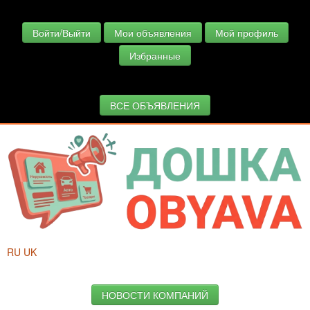
Войти/Выйти
Мои объявления
Мой профиль
Избранные
ВСЕ ОБЪЯВЛЕНИЯ
RU
UK
НОВОСТИ КОМПАНИЙ