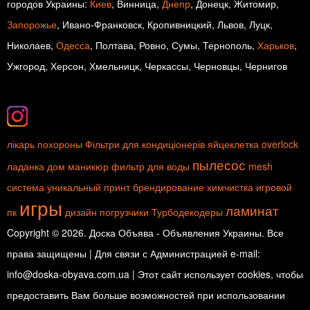
городов Украины:
Киев
, Винница,
Днепр
, Донецк, Житомир,
Запорожье
, Ивано-Франковск, Кропивницкий, Львов, Луцк,
Николаев,
Одесса
, Полтава, Ровно, Сумы, Тернополь,
Харьков
,
Ужгород, Херсон, Хмельницк, Черкассы, Черновцы, Чернигов
лікарь
похороны
Фільтри для кондиціонерів
яйцеклетка
overlock
пылесос
ладанка
дом
маникюр
фильтр для воды
mesh
система
уникальный принт
брендирование
химчистка
игровой
игры
ламинат
пк
дизайн
погрузчики
Турбодекодеры
Copyright © 2026. Доска Объява - Объявления Украины. Все
права защищены | Для связи с Администрацией e-mail:
info@doska-obyava.com.ua | Этот сайт использует cookies, чтобы
предоставить Вам больше возможностей при использовании