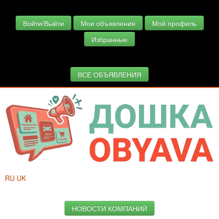
Войти/Выйти
Мои объявления
Мой профиль
Избранные
ВСЕ ОБЪЯВЛЕНИЯ
RU
UK
НОВОСТИ КОМПАНИЙ