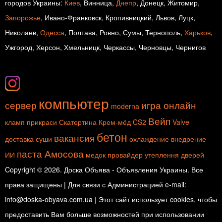
городов Украины:
Киев
, Винница,
Днепр
, Донецк, Житомир,
Запорожье
, Ивано-Франковск, Кропивницкий, Львов, Луцк,
Николаев,
Одесса
, Полтава, Ровно, Сумы, Тернополь,
Харьков
,
Ужгород, Херсон, Хмельницк, Черкассы, Черновцы, Чернигов
компьютер
сервер
игра онлайн
moderna
Вейп
кламп
прикраси
Скатертина
Крем-мёд
CS2
Valve
бетон
вакансия
доставка суши
охлаждение
внедрение
паста Амосова
ИИ
медок
провайдер
утеплення дверей
Copyright © 2026. Доска Объява - Объявления Украины. Все
права защищены | Для связи с Администрацией e-mail:
info@doska-obyava.com.ua | Этот сайт использует cookies, чтобы
предоставить Вам больше возможностей при использовании