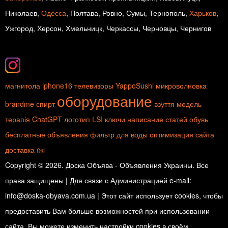
Николаев,
Одесса
, Полтава, Ровно, Сумы, Тернополь,
Харьков
,
Ужгород, Херсон, Хмельницк, Черкассы, Черновцы, Чернигов
магнитола
iphone16
телевизоры
YappoSushi
микроволновка
оборудование
brandme
спирт
взуття
модель
терапія
ChatGPT
логотип
LSI ключи
написание статей
обувь
бесплатные объявления
фильтр для воды
оптимизация сайта
доставка їжі
Copyright © 2026. Доска Объява - Объявления Украины. Все
права защищены | Для связи с Администрацией e-mail:
info@doska-obyava.com.ua | Этот сайт использует cookies, чтобы
предоставить Вам больше возможностей при использовании
сайта. Вы можете изменить настройки cookies в своём