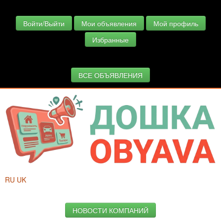
Войти/Выйти
Мои объявления
Мой профиль
Избранные
ВСЕ ОБЪЯВЛЕНИЯ
RU
UK
НОВОСТИ КОМПАНИЙ