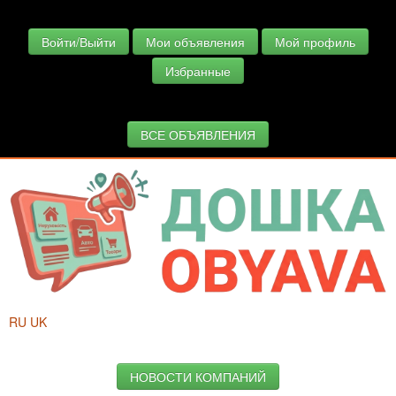
Войти/Выйти
Мои объявления
Мой профиль
Избранные
ВСЕ ОБЪЯВЛЕНИЯ
RU
UK
НОВОСТИ КОМПАНИЙ