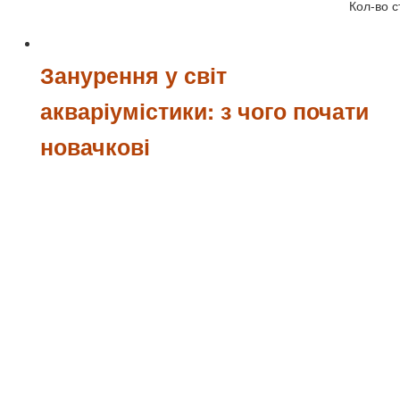
Кол-во с
Занурення у світ
акваріумістики: з чого почати
новачкові