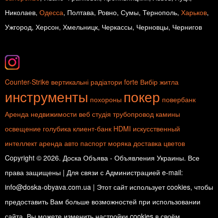
Николаев,
Одесса
, Полтава, Ровно, Сумы, Тернополь,
Харьков
,
Ужгород, Херсон, Хмельницк, Черкассы, Черновцы, Чернигов
Counter-Strike
вертикальні радіатори
forte
Вибір житла
инструменты
покер
похороны
повербанк
Аренда недвижимости
веб студія
трубопровод
камины
освещение
голубика
клиент-банк
HDMI
искусственный
интеллект
аренда авто
паспорт моряка
доставка цветов
Copyright © 2026. Доска Объява - Объявления Украины. Все
права защищены | Для связи с Администрацией e-mail:
info@doska-obyava.com.ua | Этот сайт использует cookies, чтобы
предоставить Вам больше возможностей при использовании
сайта. Вы можете изменить настройки cookies в своём