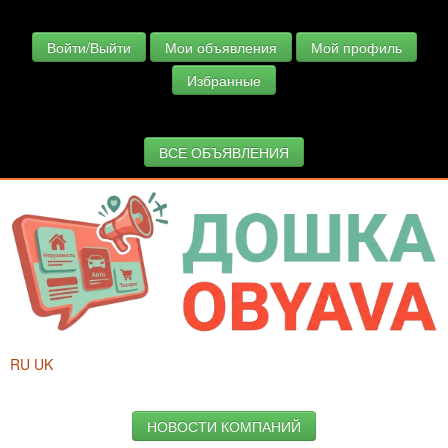
Войти/Выйти
Мои объявления
Мой профиль
Избранные
ВСЕ ОБЪЯВЛЕНИЯ
RU
UK
НОВОСТИ КОМПАНИЙ