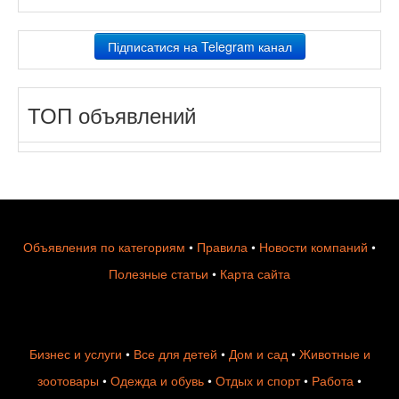
Підписатися на Telegram канал
ТОП объявлений
Объявления по категориям
•
Правила
•
Новости компаний
•
Полезные статьи
•
Карта сайта
Бизнес и услуги
•
Все для детей
•
Дом и сад
•
Животные и
зоотовары
•
Одежда и обувь
•
Отдых и спорт
•
Работа
•