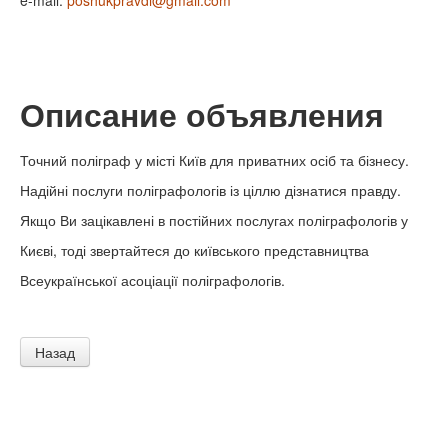
e-mail:
poshukpravdi@gmail.com
Описание объявления
Точний поліграф у місті Київ для приватних осіб та бізнесу.
Надійні послуги поліграфологів із ціллю дізнатися правду.
Якщо Ви зацікавлені в постійних послугах поліграфологів у
Києві, тоді звертайтеся до київського представництва
Всеукраїнської асоціації поліграфологів.
Назад