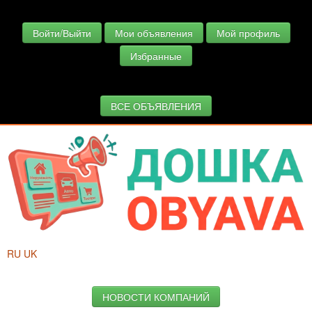
Войти/Выйти
Мои объявления
Мой профиль
Избранные
ВСЕ ОБЪЯВЛЕНИЯ
RU
UK
НОВОСТИ КОМПАНИЙ