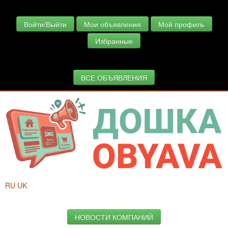
Войти/Выйти
Мои объявления
Мой профиль
Избранные
ВСЕ ОБЪЯВЛЕНИЯ
RU
UK
НОВОСТИ КОМПАНИЙ