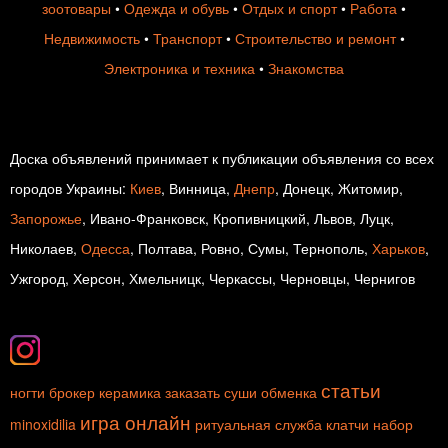
зоотовары
•
Одежда и обувь
•
Отдых и спорт
•
Работа
•
Недвижимость
•
Транспорт
•
Строительство и ремонт
•
Электроника и техника
•
Знакомства
Доска объявлений принимает к публикации объявления со всех
городов Украины:
Киев
, Винница,
Днепр
, Донецк, Житомир,
Запорожье
, Ивано-Франковск, Кропивницкий, Львов, Луцк,
Николаев,
Одесса
, Полтава, Ровно, Сумы, Тернополь,
Харьков
,
Ужгород, Херсон, Хмельницк, Черкассы, Черновцы, Чернигов
статьи
ногти
брокер
керамика
заказать суши
обменка
игра онлайн
minoxidilia
ритуальная служба
клатчи
набор