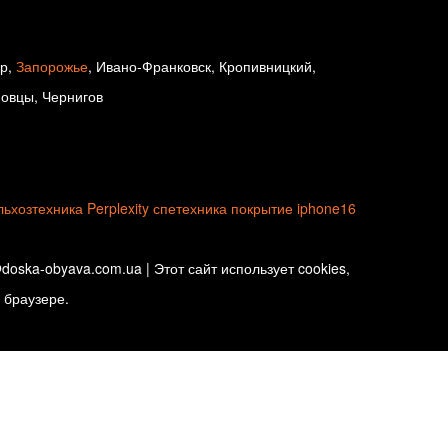
ир,
Запорожье
, Ивано-Франковск, Кропивницкий,
новцы, Чернигов
льхозтехника
Perplexity
спетехника
покрытие
iphone16
oska-obyava.com.ua | Этот сайт использует cookies,
 браузере.