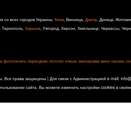
я со всех городов Украины:
Киев
, Винница,
Днепр
, Донецк, Житом
, Тернополь,
Харьков
, Ужгород, Херсон, Хмельницк, Черкассы, Чер
ка
фотопечать
переодчик
логотип
клише
экипировка
вино
пасека
се
. Все права защищены | Для связи с Администрацией e-mail: info@d
ользовании сайта. Вы можете изменить настройки cookies в своём